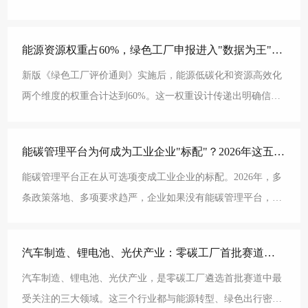
期，认证范围够不够用，发证机构是否被客户认可。这些
能源资源权重占60%，绿色工厂申报进入"数据为王"时代?
新版《绿色工厂评价通则》实施后，能源低碳化和资源高效化
两个维度的权重合计达到60%。这一权重设计传递出明确信
号：能源和资源效率是绿色工厂评价的核心要素。企业要在
能碳管理平台为何成为工业企业"标配"？2026年这五条理由不容忽视?
能碳管理平台正在从可选项变成工业企业的标配。2026年，多
条政策落地、多项要求趋严，企业如果没有能碳管理平台，可
能在绿色工厂申报、碳市场履约、客户审核等方面面临
汽车制造、锂电池、光伏产业：零碳工厂首批赛道怎么跑 ?
汽车制造、锂电池、光伏产业，是零碳工厂遴选首批赛道中最
受关注的三大领域。这三个行业都与能源转型、绿色出行密切