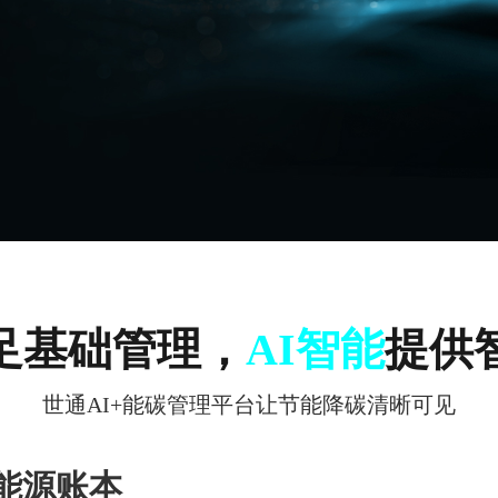
足基础管理，
AI智能
提供
世通AI+能碳管理平台让节能降碳清晰可见
能源账本