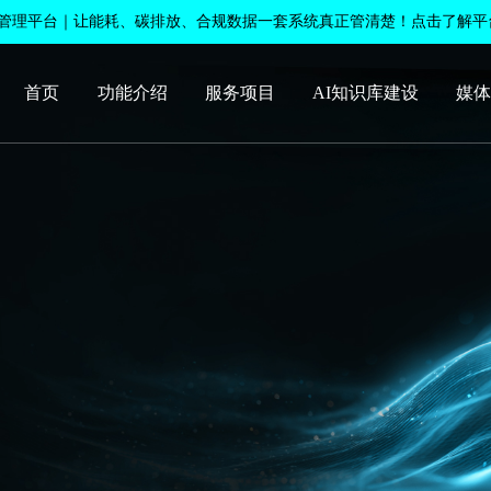
碳管理平台｜让能耗、碳排放、合规数据一套系统真正管清楚！点击了解平
首页
功能介绍
服务项目
AI知识库建设
媒
二大基础功能
通AI+能碳管理平台
排放因子库
业热点
于我们
AI专业知识库
国际/国家标准库
公司新闻
联系方式
绿证测算、采购撮合、交
I高度赋能
决方案
业自有知识库建设
见问题
线留言
第三方服务
公共机构双碳考核
行业知识库
加盟合作
易与核销
色工厂与零碳工厂
世通能碳工具包
碳目标考核管理