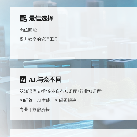
最佳选择
岗位赋能
提升效率的管理工具
AI.与众不同
双知识库支撑“企业自有知识库+行业知识库”
AI问答、AI生成、AI问题解决
专业｜按需所获