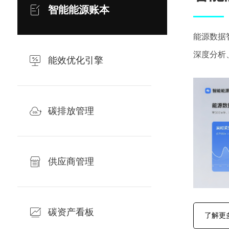
智能能源账本
能源数据
深度分析
能效优化引擎
碳排放管理
供应商管理
碳资产看板
了解更