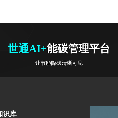
世通AI+
能碳管理平台
让节能降碳清晰可见
度赋能