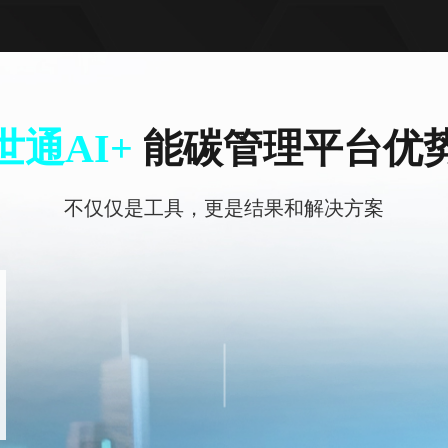
世通AI+
能碳管理平台优
不仅仅是工具，更是结果和解决方案