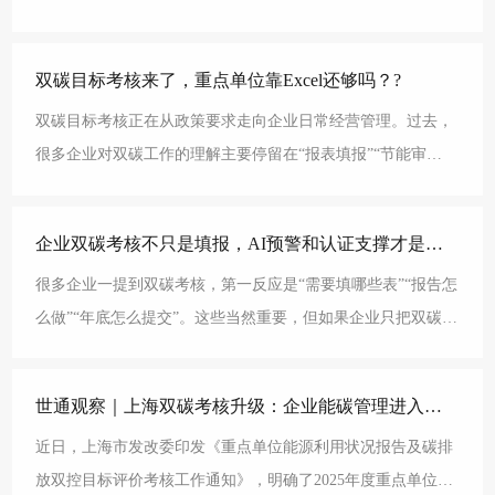
注单位产出对应的碳排放水平。简单来说，总量管的是“排
双碳目标考核来了，重点单位靠Excel还够吗？?
双碳目标考核正在从政策要求走向企业日常经营管理。过去，
很多企业对双碳工作的理解主要停留在“报表填报”“节能审
查”“碳排放核算”或者“绿色工厂申报”等单项工作上。
企业双碳考核不只是填报，AI预警和认证支撑才是闭环?
很多企业一提到双碳考核，第一反应是“需要填哪些表”“报告怎
么做”“年底怎么提交”。这些当然重要，但如果企业只把双碳考
核理解为报表工作，就会低估这项工作的真实影响
世通观察｜上海双碳考核升级：企业能碳管理进入体系化建设新阶段?
近日，上海市发改委印发《重点单位能源利用状况报告及碳排
放双控目标评价考核工作通知》，明确了2025年度重点单位能