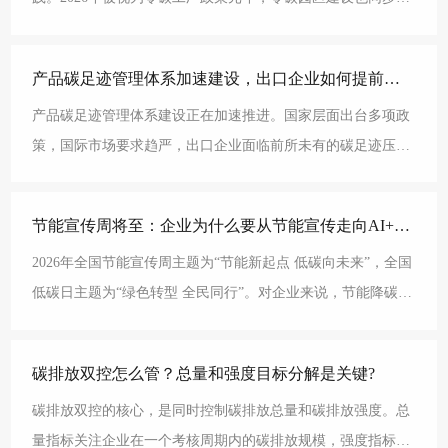
速。园区作为产业集聚的核心单元，承载着全国31%以
产品碳足迹管理体系加速建设，出口企业如何提前布局?
产品碳足迹管理体系建设正在加速推进。国家层面出台多项政
策，国际市场要求趋严，出口企业面临前所未有的碳足迹压
力。提前布局不是选择题，而是必答题。政策信号越来越明确
节能宣传周将至：企业为什么要从节能宣传走向AI+能碳治理?
2026年全国节能宣传周主题为“节能新起点 低碳向未来”，全国
低碳日主题为“绿色转型 全民同行”。对企业来说，节能降碳不
应只停留在宣传倡议和行为节约层面，而应进
碳排放双控怎么管？总量和强度目标分解是关键?
碳排放双控的核心，是同时控制碳排放总量和碳排放强度。总
量指标关注企业在一个考核周期内的碳排放规模，强度指标关