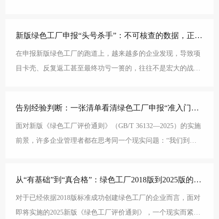
发《关于开展2025年度绿色工厂推荐工作
新版绿色工厂申报“头号杀手”：不可核查的数据，正在批量淘汰企业?
在申报新版绿色工厂的跑道上，越来越多的企业发现，导致项
目卡壳、反复返工甚至最终功亏一篑的，往往不是宏大的战略
错误，而是隐藏在数据链条深处的微小裂痕。新版《绿色工
告别经验判断：一张清单看清绿色工厂申报“准入门槛”?
面对新版《绿色工厂评价通则》（GB/T 36132—2025）的实施
前景，许多企业管理者都在思考同一个现实问题：“我们到底
够不够条件申报？” 以往依赖专家经验、
从“有基础”到“真合格”：绿色工厂2018版到2025版的升级路线图?
对于已经依据2018版标准成功创建绿色工厂的企业而言，面对
即将实施的2025新版《绿色工厂评价通则》，一个现实而紧迫