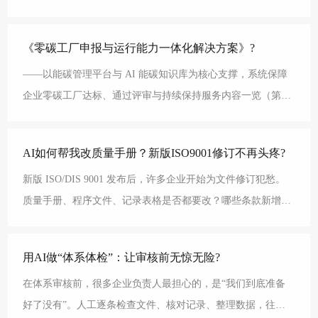
的问题摆在面前：过去的投入与成果，在新的规则
《零碳工厂申报与运行能力一体化解决方案》?
——以能碳管理平台与 AI 能碳知识库为核心支撑，系统保障
企业零碳工厂达标、通过评审与持续保持服务内容一览（第三
方专业支撑）1️、申报可行性诊断与路径设计研判是
AI如何帮我改质量手册？新版ISO9001修订不再头疼?
新版 ISO/DIS 9001 发布后，许多企业开始为文件修订犯愁。
质量手册、程序文件、记录表格是否都要改？哪些条款新增或
删除？怎么保证改后的文件既符合新版标准
用AI做“体系体检”：让审核前无惊无险?
在体系审核前，很多企业负责人最担心的，是“我们到底准备
好了没有”。人工逐条检查文件、核对记录、整理数据，往往