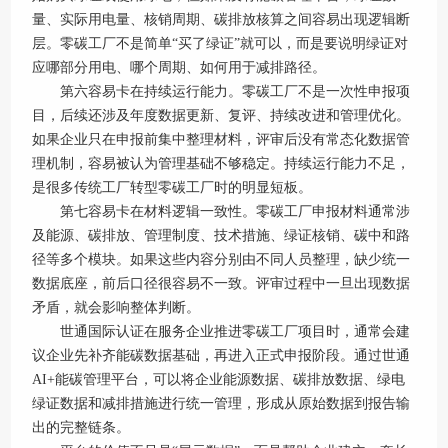
量、实际用电量、核销周期、碳排放核算之间容易出现逻辑断
层。零碳工厂不是简单“买了绿证”就可以，而是要说明绿证对
应哪部分用电、哪个周期、如何用于减排路径。
第六容易卡在持续运行能力。零碳工厂不是一次性申报项
目，后续还涉及年度数据更新、复评、持续改进和管理优化。
如果企业只在申报前集中整理材料，评审后没有常态化数据管
理机制，容易被认为管理基础不够稳定。持续运行能力不足，
是很多传统工厂转型零碳工厂时的明显短板。
第七容易卡在材料逻辑一致性。零碳工厂申报材料通常涉
及能源、碳排放、管理制度、技术措施、绿证核销、碳中和路
径等多个模块。如果这些内容分别由不同人员整理，缺少统一
数据底座，前后口径很容易不一致。评审过程中一旦出现数据
矛盾，就会影响整体判断。
世通国际认证在服务企业推进零碳工厂项目时，通常会建
议企业先补齐能碳数据基础，再进入正式申报阶段。通过世通
AI+能碳管理平台，可以将企业能源数据、碳排放数据、绿电
绿证数据和减排措施进行统一管理，形成从原始数据到报告输
出的完整链条。