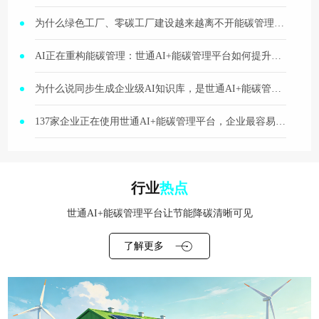
为什么绿色工厂、零碳工厂建设越来越离不开能碳管理平台？
AI正在重构能碳管理：世通AI+能碳管理平台如何提升分析、问答与报告生成效率？
为什么说同步生成企业级AI知识库，是世通AI+能碳管理平台更高层级的价值？
137家企业正在使用世通AI+能碳管理平台，企业最容易看到哪些改善效果？
行业
热点
世通AI+能碳管理平台让节能降碳清晰可见
了解更多