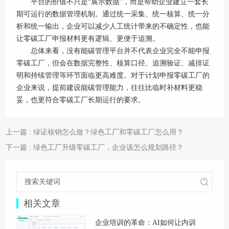
平台的价值不只是“展示数据”，而是帮助企业建立一套长
期可运行的数据管理机制。通过统一采集、统一核算、统一分
析和统一输出，企业可以减少人工统计带来的不确定性，也能
让零碳工厂申报材料更有逻辑、更便于追溯。
总体来看，没有能碳管理平台并不代表企业完全不能申报
零碳工厂，但会在数据完整性、核算口径、追溯验证、减排证
明和持续管理等环节面临更高难度。对于计划申报零碳工厂的
企业来说，提前建设能碳管理能力，往往比临时补材料更稳
妥，也更符合零碳工厂长期运行的要求。
上一篇 : 绿证核销怎么做？绿色工厂和零碳工厂怎么用？
下一篇 : 绿色工厂升级零碳工厂，企业该怎么规划路径？
相关文章
企业培训的革命：AI如何让内训